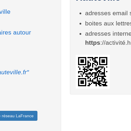
ille
adresses email 
boites aux lettr
ires autour
adresses interne
https
://activité.
uteville.fr"
le réseau LaFrance