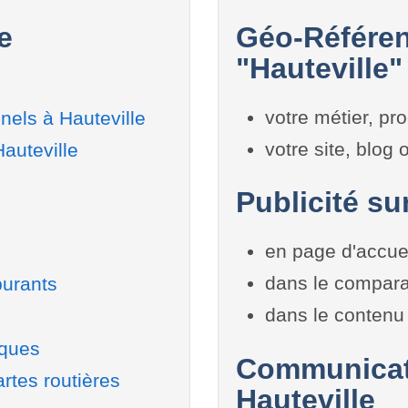
e
Géo-Référen
"Hauteville"
votre métier, pro
nels à Hauteville
votre site, blog
auteville
Publicité su
en page d'accue
dans le compara
burants
dans le contenu 
iques
Communicati
rtes routières
Hauteville